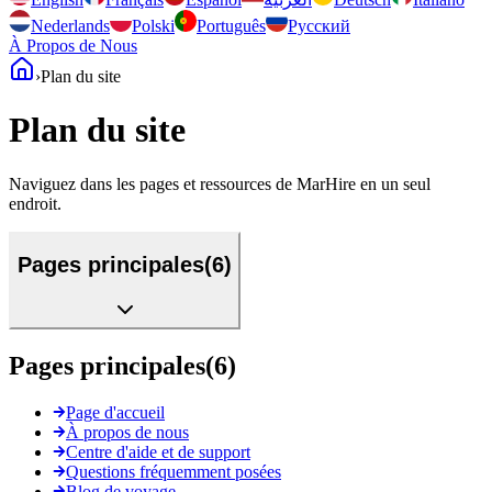
Nederlands
Polski
Português
Русский
À Propos de Nous
›
Plan du site
Plan du site
Naviguez dans les pages et ressources de MarHire en un seul
endroit.
Pages principales
(
6
)
Pages principales
(
6
)
Page d'accueil
À propos de nous
Centre d'aide et de support
Questions fréquemment posées
Blog de voyage