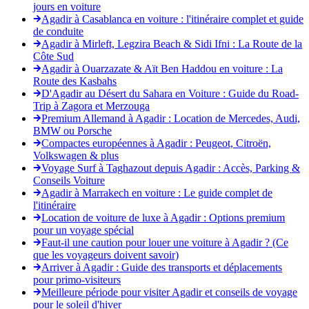
jours en voiture
Agadir à Casablanca en voiture : l'itinéraire complet et guide
de conduite
Agadir à Mirleft, Legzira Beach & Sidi Ifni : La Route de la
Côte Sud
Agadir à Ouarzazate & Aït Ben Haddou en voiture : La
Route des Kasbahs
D'Agadir au Désert du Sahara en Voiture : Guide du Road-
Trip à Zagora et Merzouga
Premium Allemand à Agadir : Location de Mercedes, Audi,
BMW ou Porsche
Compactes européennes à Agadir : Peugeot, Citroën,
Volkswagen & plus
Voyage Surf à Taghazout depuis Agadir : Accès, Parking &
Conseils Voiture
Agadir à Marrakech en voiture : Le guide complet de
l'itinéraire
Location de voiture de luxe à Agadir : Options premium
pour un voyage spécial
Faut-il une caution pour louer une voiture à Agadir ? (Ce
que les voyageurs doivent savoir)
Arriver à Agadir : Guide des transports et déplacements
pour primo-visiteurs
Meilleure période pour visiter Agadir et conseils de voyage
pour le soleil d'hiver