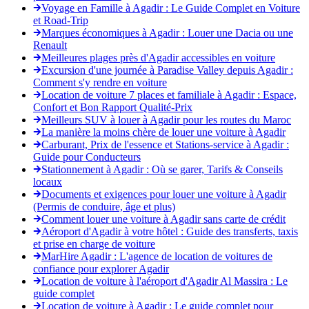
Voyage en Famille à Agadir : Le Guide Complet en Voiture
et Road-Trip
Marques économiques à Agadir : Louer une Dacia ou une
Renault
Meilleures plages près d'Agadir accessibles en voiture
Excursion d'une journée à Paradise Valley depuis Agadir :
Comment s'y rendre en voiture
Location de voiture 7 places et familiale à Agadir : Espace,
Confort et Bon Rapport Qualité-Prix
Meilleurs SUV à louer à Agadir pour les routes du Maroc
La manière la moins chère de louer une voiture à Agadir
Carburant, Prix de l'essence et Stations-service à Agadir :
Guide pour Conducteurs
Stationnement à Agadir : Où se garer, Tarifs & Conseils
locaux
Documents et exigences pour louer une voiture à Agadir
(Permis de conduire, âge et plus)
Comment louer une voiture à Agadir sans carte de crédit
Aéroport d'Agadir à votre hôtel : Guide des transferts, taxis
et prise en charge de voiture
MarHire Agadir : L'agence de location de voitures de
confiance pour explorer Agadir
Location de voiture à l'aéroport d'Agadir Al Massira : Le
guide complet
Location de voiture à Agadir : Le guide complet pour