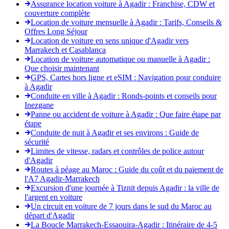
Assurance location voiture à Agadir : Franchise, CDW et
couverture complète
Location de voiture mensuelle à Agadir : Tarifs, Conseils &
Offres Long Séjour
Location de voiture en sens unique d'Agadir vers
Marrakech et Casablanca
Location de voiture automatique ou manuelle à Agadir :
Que choisir maintenant
GPS, Cartes hors ligne et eSIM : Navigation pour conduire
à Agadir
Conduite en ville à Agadir : Ronds-points et conseils pour
Inezgane
Panne ou accident de voiture à Agadir : Que faire étape par
étape
Conduite de nuit à Agadir et ses environs : Guide de
sécurité
Limites de vitesse, radars et contrôles de police autour
d'Agadir
Routes à péage au Maroc : Guide du coût et du paiement de
l'A7 Agadir-Marrakech
Excursion d'une journée à Tiznit depuis Agadir : la ville de
l'argent en voiture
Un circuit en voiture de 7 jours dans le sud du Maroc au
départ d'Agadir
La Boucle Marrakech-Essaouira-Agadir : Itinéraire de 4-5