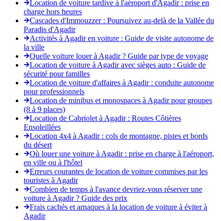
Location de voiture tardive à l'aéroport d'Agadir : prise en
charge hors heures
Cascades d'Immouzzer : Poursuivez au-delà de la Vallée du
Paradis d'Agadir
Activités à Agadir en voiture : Guide de visite autonome de
la ville
Quelle voiture louer à Agadir ? Guide par type de voyage
Location de voiture à Agadir avec sièges auto : Guide de
sécurité pour familles
Location de voiture d'affaires à Agadir : conduite autonome
pour professionnels
Location de minibus et monospaces à Agadir pour groupes
(8 à 9 places)
Location de Cabriolet à Agadir : Routes Côtières
Ensoleillées
Location 4x4 à Agadir : cols de montagne, pistes et bords
du désert
Où louer une voiture à Agadir : prise en charge à l'aéroport,
en ville ou à l'hôtel
Erreurs courantes de location de voiture commises par les
touristes à Agadir
Combien de temps à l'avance devriez-vous réserver une
voiture à Agadir ? Guide des prix
Frais cachés et arnaques à la location de voiture à éviter à
Agadir