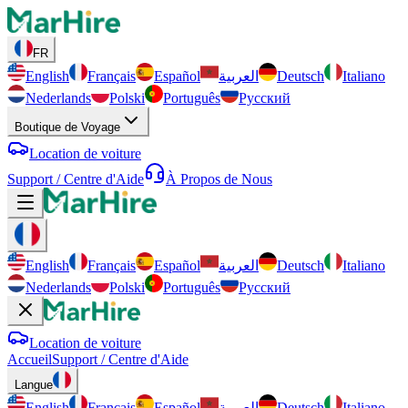
FR
English
Français
Español
العربية
Deutsch
Italiano
Nederlands
Polski
Português
Русский
Boutique de Voyage
Location de voiture
Support / Centre d'Aide
À Propos de Nous
English
Français
Español
العربية
Deutsch
Italiano
Nederlands
Polski
Português
Русский
Location de voiture
Accueil
Support / Centre d'Aide
Langue
English
Français
Español
العربية
Deutsch
Italiano