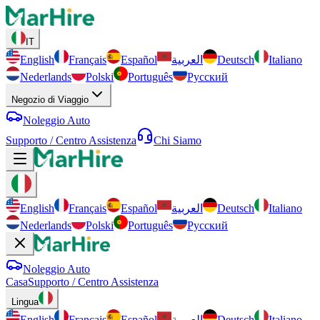
IT
English
Français
Español
العربية
Deutsch
Italiano
Nederlands
Polski
Português
Русский
Negozio di Viaggio
Noleggio Auto
Supporto / Centro Assistenza
Chi Siamo
English
Français
Español
العربية
Deutsch
Italiano
Nederlands
Polski
Português
Русский
Noleggio Auto
Casa
Supporto / Centro Assistenza
Lingua
English
Français
Español
العربية
Deutsch
Italiano