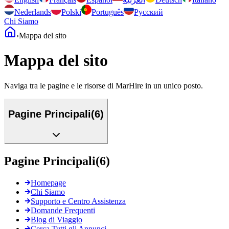
Nederlands
Polski
Português
Русский
Chi Siamo
›
Mappa del sito
Mappa del sito
Naviga tra le pagine e le risorse di MarHire in un unico posto.
Pagine Principali
(
6
)
Pagine Principali
(
6
)
Homepage
Chi Siamo
Supporto e Centro Assistenza
Domande Frequenti
Blog di Viaggio
Cerca Tutti gli Annunci