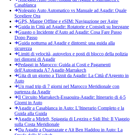
Casablanca
Noleggio Auto Automatico vs Manuale ad Agadir: Quale
Scegliere Ora
GPS, Mappe Offline e eSIM: Navigazione per Agire
Guida in Città ad Agadir: Rotatorie e Consigli su Inezgane
Guasto o Incidente d'Auto ad Agadir: Cosa Fare Passo
Dopo Passo
Guida notturna ad Agadir e dintorni: una guida alla
sicurezza
Limiti di velocità, autovelox e posti di blocco della polizia
nei dintorni di Agadir
Pedaggi in Marocco: Guida ai Costi e Pagamenti
dell'Autostrada A7 Agadir-Marrakech
Gita di un giorno a Tiznit da Agadir: La Città d'Argento in
Auto
Un road trip di 7 giorni nel Marocco Meridionale con
partenza da Agadir
Il Circuito Marrakech-Essaouira-Agadir: Itinerario di 4-5
Giorni in Auto
Agadir a Casablanca in Auto: L'Itinerario Completo e la
Guida alla Guida
Agadir a Mirleft, Spiaggia di Legzira e Sidi Ifni: Il Viaggio
sulla Costa Meridionale
Da Agadir a Ouarzazate e Aït Ben Haddou in Auto: La