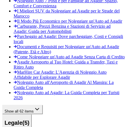
Noleggio Auto 7 Posti e per Famiglie ad Agadir: Spazio,
Comfort e Convenienza
I Migliori SUV da Noleggiare ad Agadir per le Strade del
Marocco
Il Modo Più Economico per Noleggiare un'Auto ad Agadir
Carburante, Prezzi Benzina e Stazioni di Servizio ad
Agadir: Guida per Automobilisti
Parcheggio ad Agadir: Dove parcheggiare, Costi e Consigli
locali
Documenti e Requisiti per Noleggiare un'Auto ad Agadir
(Patente, Età e Altro)
Come Noleggiare un'Auto ad Agadir Senza Carta di Credito
Agadir Aeroporto al Tuo Hotel: Guida a Transfer, Taxi e
Ritiro Auto
MarHire Car Agadir: L'Agenzia di Noleggio Auto
Affidabile per Esplorare Agadir
Noleggio Auto all'Aeroporto di Agadir Al Massira: La
Guida Completa
Noleggio Auto ad Agadir: La Guida Completa per Turisti
2026
Show all 62 items
Legale
(
5
)