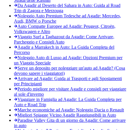
Strada delle Kasbah
Da Agadir al Deserto del Sahara in Auto: Guida al Road
Trip di Zagora e Merzouga
Noleggio Auto Premium Tedesche ad Agadir: Mercedes,
Audi, BMW o Porsche
Auto Compatte Europee ad Agadir: Peugeot, Citroën,
Volkswagen e Altro
Viaggio Surf a Taghazout da Agadir: Come Arrivare,
Parcheggio e Consigli Auto
Agadir a Marrakech in Auto: La Guida Completa del
Percorso
Noleggio Auto di Lusso ad Agadir: Opzioni Premium per
un Viaggio Speciale
Serve un deposito per noleggiare un'auto ad Agadir? (Cosa
devono sapere i viaggiatori)
Arrivare ad Agadir: Guida ai Trasporti e agli Spostamenti
per Principianti
Periodo migliore per visitare Agadir e consigli per viaggiare
al sole d'inverno
Viaggiare in Famiglia ad Agadir: La Guida Completa per
Auto e Road Trip
Marche economiche ad Agadir: Noleggio Dacia o Renault
Migliori Spiagge Vicino Agadir Raggiungibili in Auto
Paradise Valley Gita di un giorno da Agadir: Come arrivare
in auto