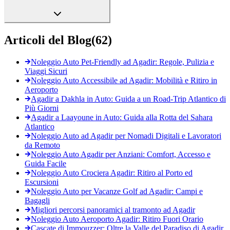
Articoli del Blog
(
62
)
Noleggio Auto Pet-Friendly ad Agadir: Regole, Pulizia e
Viaggi Sicuri
Noleggio Auto Accessibile ad Agadir: Mobilità e Ritiro in
Aeroporto
Agadir a Dakhla in Auto: Guida a un Road-Trip Atlantico di
Più Giorni
Agadir a Laayoune in Auto: Guida alla Rotta del Sahara
Atlantico
Noleggio Auto ad Agadir per Nomadi Digitali e Lavoratori
da Remoto
Noleggio Auto Agadir per Anziani: Comfort, Accesso e
Guida Facile
Noleggio Auto Crociera Agadir: Ritiro al Porto ed
Escursioni
Noleggio Auto per Vacanze Golf ad Agadir: Campi e
Bagagli
Migliori percorsi panoramici al tramonto ad Agadir
Noleggio Auto Aeroporto Agadir: Ritiro Fuori Orario
Cascate di Immouzzer: Oltre la Valle del Paradiso di Agadir