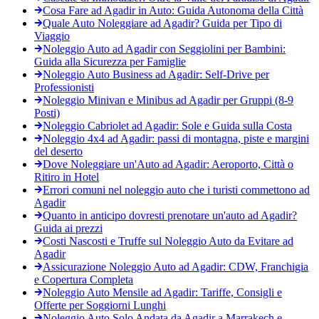
Cosa Fare ad Agadir in Auto: Guida Autonoma della Città
Quale Auto Noleggiare ad Agadir? Guida per Tipo di
Viaggio
Noleggio Auto ad Agadir con Seggiolini per Bambini:
Guida alla Sicurezza per Famiglie
Noleggio Auto Business ad Agadir: Self-Drive per
Professionisti
Noleggio Minivan e Minibus ad Agadir per Gruppi (8-9
Posti)
Noleggio Cabriolet ad Agadir: Sole e Guida sulla Costa
Noleggio 4x4 ad Agadir: passi di montagna, piste e margini
del deserto
Dove Noleggiare un'Auto ad Agadir: Aeroporto, Città o
Ritiro in Hotel
Errori comuni nel noleggio auto che i turisti commettono ad
Agadir
Quanto in anticipo dovresti prenotare un'auto ad Agadir?
Guida ai prezzi
Costi Nascosti e Truffe sul Noleggio Auto da Evitare ad
Agadir
Assicurazione Noleggio Auto ad Agadir: CDW, Franchigia
e Copertura Completa
Noleggio Auto Mensile ad Agadir: Tariffe, Consigli e
Offerte per Soggiorni Lunghi
Noleggio Auto Solo Andata da Agadir a Marrakech e