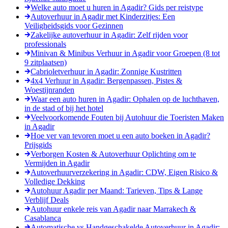
Welke auto moet u huren in Agadir? Gids per reistype
Autoverhuur in Agadir met Kinderzitjes: Een
Veiligheidsgids voor Gezinnen
Zakelijke autoverhuur in Agadir: Zelf rijden voor
professionals
Minivan & Minibus Verhuur in Agadir voor Groepen (8 tot
9 zitplaatsen)
Cabrioletverhuur in Agadir: Zonnige Kustritten
4x4 Verhuur in Agadir: Bergenpassen, Pistes &
Woestijnranden
Waar een auto huren in Agadir: Ophalen op de luchthaven,
in de stad of bij het hotel
Veelvoorkomende Fouten bij Autohuur die Toeristen Maken
in Agadir
Hoe ver van tevoren moet u een auto boeken in Agadir?
Prijsgids
Verborgen Kosten & Autoverhuur Oplichting om te
Vermijden in Agadir
Autoverhuurverzekering in Agadir: CDW, Eigen Risico &
Volledige Dekking
Autohuur Agadir per Maand: Tarieven, Tips & Lange
Verblijf Deals
Autohuur enkele reis van Agadir naar Marrakech &
Casablanca
Automatische vs Handgeschakelde Autoverhuur in Agadir: