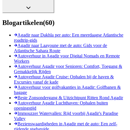
Blogartikelen
(
60
)
Agadir naar Dakhla per auto: Een meerdaagse Atlantische
roadtrip-gids
Agadir naar Laayoune met de auto: Gids voor de
Atlantische Sahara Route
Autoverhuur in Agadir voor Digital Nomads en Remote
Workers
Autoverhuur Agadir voor Senioren: Comfort, Toegang &
Gemakkelijk Rijden
Autoverhuur Agadir Cruise: Ophalen bij de haven &
Excursies vanaf de kade
Autoverhuur voor golfvakanties in Agadir: Golfbanen &
bagage
Beste Zonsondergang & Uitzichtpunt Ritten Rond Agadir
Autoverhuur Agadir Luchthaven: Ophalen buiten
openingstijd
Immouzzer Watervallen: Rijd voorbij Agadir's Paradise
Valley
Bezienswaardigheden in Agadir met de auto: Een zelf-
rijdende stadsguide