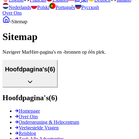
Nederlands
Polski
Português
Русский
Over Ons
›
Sitemap
Sitemap
Navigeer MarHire-pagina's en -bronnen op één plek.
Hoofdpagina's
(
6
)
Hoofdpagina's
(
6
)
Homepage
Over Ons
Ondersteuning & Helpcentrum
Veelgestelde Vragen
Reisblog
Zoek Alle Advertenties