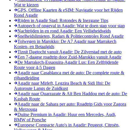
Wat te kiezen
GPS, Offline Kaarten & eSIM: Navigatie voor het Rijden
Rond Agadir
Rijden in Agadir Stad: Rotondes & Inezgane Tips
Autopech of ongeval in Agadir: Wat te doen stap voor stap
Nachtrijden in en rond Agadir: Een Veiligheidsgids
Snelheidslimieten, Radars & Politiecontroles Rond Agadir
Tolwegen in Marokko: De A7 Agadir naar Marrakech
Kosten- en Betaalgids
Tiznit Dagtocht vanuit Agadir: De Zilverstad met de auto
Een 7-daagse roadtrip door Zuid-Marokko vanuit Agadir
De Marrakech-Essaouira-Agadir Lus: Een Zelfrijdende
Route voor 4-5 Dagen
Agadir naar Casablanca met de auto: De complete route &
rijhandleiding
Agadir naar Mirleft, Legzira Beach & Sidi Ifni: De
Autoroute Langs de Zuidkust
Agadir naar Ouarzazate & Aït Ben Haddou met de auto: De
Kasbah Route
Agadir naar de Sahara per auto: Roadtrip Gids voor Zagora
& Merzouga
Duitse Premium in Agadir: Huur een Mercedes, Audi,
BMW of Porsche
Europese Compacte Auto's in Agadir: Peugeot, Citroën,