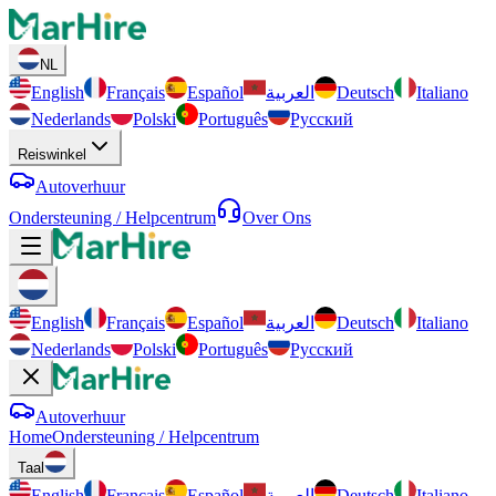
NL
English
Français
Español
العربية
Deutsch
Italiano
Nederlands
Polski
Português
Русский
Reiswinkel
Autoverhuur
Ondersteuning / Helpcentrum
Over Ons
English
Français
Español
العربية
Deutsch
Italiano
Nederlands
Polski
Português
Русский
Autoverhuur
Home
Ondersteuning / Helpcentrum
Taal
English
Français
Español
العربية
Deutsch
Italiano