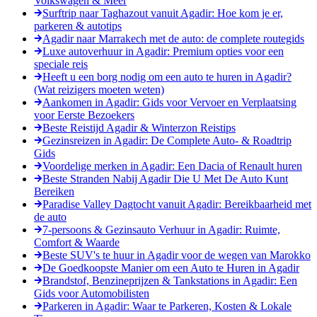
Volkswagen & Meer
Surftrip naar Taghazout vanuit Agadir: Hoe kom je er,
parkeren & autotips
Agadir naar Marrakech met de auto: de complete routegids
Luxe autoverhuur in Agadir: Premium opties voor een
speciale reis
Heeft u een borg nodig om een auto te huren in Agadir?
(Wat reizigers moeten weten)
Aankomen in Agadir: Gids voor Vervoer en Verplaatsing
voor Eerste Bezoekers
Beste Reistijd Agadir & Winterzon Reistips
Gezinsreizen in Agadir: De Complete Auto- & Roadtrip
Gids
Voordelige merken in Agadir: Een Dacia of Renault huren
Beste Stranden Nabij Agadir Die U Met De Auto Kunt
Bereiken
Paradise Valley Dagtocht vanuit Agadir: Bereikbaarheid met
de auto
7-persoons & Gezinsauto Verhuur in Agadir: Ruimte,
Comfort & Waarde
Beste SUV's te huur in Agadir voor de wegen van Marokko
De Goedkoopste Manier om een Auto te Huren in Agadir
Brandstof, Benzineprijzen & Tankstations in Agadir: Een
Gids voor Automobilisten
Parkeren in Agadir: Waar te Parkeren, Kosten & Lokale