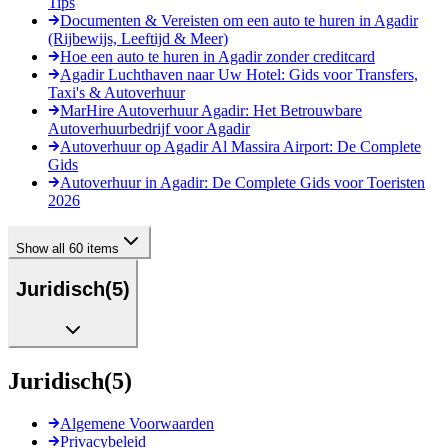
Tips
Documenten & Vereisten om een auto te huren in Agadir
(Rijbewijs, Leeftijd & Meer)
Hoe een auto te huren in Agadir zonder creditcard
Agadir Luchthaven naar Uw Hotel: Gids voor Transfers,
Taxi's & Autoverhuur
MarHire Autoverhuur Agadir: Het Betrouwbare
Autoverhuurbedrijf voor Agadir
Autoverhuur op Agadir Al Massira Airport: De Complete
Gids
Autoverhuur in Agadir: De Complete Gids voor Toeristen
2026
Show all 60 items
Juridisch
(
5
)
Juridisch
(
5
)
Algemene Voorwaarden
Privacybeleid